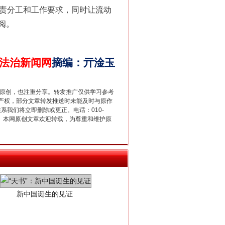
的职责分工和工作要求，同时让流动
法官巧妙执行解纠纷
阅。
法治新闻网
摘编
：
亓淦玉
重原创，也注重分享。转发推广仅供学习参考
产权，部分文章转发推送时未能及时与原作
联系我们将立即删除或更正。电话：010-
2 1号。本网原创文章欢迎转载，为尊重和维护原
新中国诞生的见证