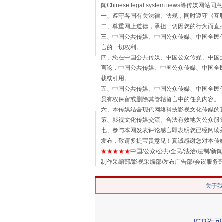
闻Chinese legal system new
一、遵守各国有关法律、法规，同时遵守《
互
二、尊重网上道德，承担一切因您的行为而直
三、中国公共传媒、中国公众传媒、中国全民传媒China 
言的一切权利。
四、您在中国公共传媒、中国公众传媒、中国全民传媒Chin
言论，中国公共传媒、中国公众传媒、中国全民传媒China
载或引用。
五、中国公共传媒、中国公众传媒、中国全民传媒China 
员有权保留或删除其管辖留言中的任意内容。
揭批美国五大"原罪"
六、本传媒结合现代网络科技影视文化传媒的新
策、影视文化传媒交流。合法有效地为公众服
七、参与本网发表评论感言即表明您已经阅读并
发布，敬请多提宝贵意见！真诚感谢您对本传
★★★★★
中国/公众/公共/全民/法治/法制/新闻
制作采编部/影视采编部/发布广告部/会议服务
关于
ICP许可