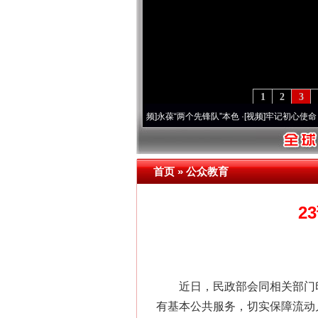
1
2
3
0周年 深刻改变雪域高原..
·[视频]
永葆“两个先锋队”本色
·[视频]
牢记初心使命 奋进复
网上购药对药下症？
首页
»
公众教育
2
近日，民政部会同相关部门印
有基本公共服务，切实保障流动