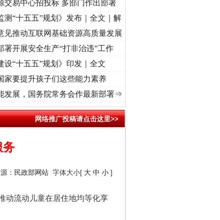
源交易中心招投标 多部门作出部署
监测“十五五”规划》发布｜全文｜解
意见推动互联网基础资源高质量发展
部署开展安全生产“打非治违”工作
建设“十五五”规划》印发｜全文
国家要提升孩子们这些能力素养
频]
牢记初心使命 奋进复兴征程丨“转折之城”激荡..
·[视频]
牢记初心使命 奋进复兴征程丨红
能发展，国务院常务会作最新部署⇒
“神药”背后的真相
网络推广投稿请点击这里>>
服务
来源：
民政部网站
字体大小[
大
中
小
]
推动流动儿童在居住地均等化享