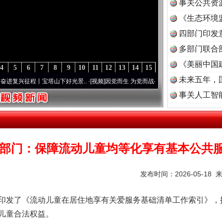
事关公共资
《生态环境
读
四部门印发
多部门联合
《美丽中国
4
5
6
7
8
9
10
11
12
13
14
15
未来五年，
兴征程丨宝塔山下好光景..
·[视频]
因党而生 为党而战——百年“纪”事⑧加强纪律..
·[视
事关人工智
茶叶“炒上天”
3部门：保障流动儿童均等化享有基本公共
发布时间：2026-05-18 
发了《流动儿童在居住地享有关爱服务基础清单工作索引》，
儿童合法权益。