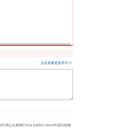
千亩耕地变“别墅”
点击查看更多评论>>
别拿“量子”当幌子
众新闻China publics news/中国法制新