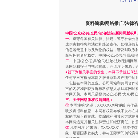
解纷+调解+退费，一次搞定
资料编辑/网络推广/法律
中国/公众/公共/全民/法治/法制/新闻网版权
一、
遵守各国有关法律、法规，遵守社会公
成伤害和损失的法律和经济责任。如投递假
信息若无意中涉及到您的权益，请及时联系
版权拥有者的权益。中国/公众/公共/全民/法
二、
中国/公众/公共/全民/法治/法制/
康网站和报刊电视台转载，并请注明来源，
●就下列相关事宜的发生，本网不承担任何法
任何第三方根据本网各服务条款及声明中所
（包括在本网的企业、公司网站和共同合作
言的内容和反映投诉报料信息人承认本网所
站台名比不上好声名
本网无关。本网只是提供公众/公民/大众/
三、关于网络版权权属问题：
①
本网注明“来源：XXXXXXX网”的所有
映投诉报料信息，本网有权发布或不发布在
权的网站不得转载、摘编或利用其它方式使用
本网将追究其相关法律责任和经济责任。如
②
凡本网注明“来源：XXXXXXX”（非
象，增强国家软实力，参与国际新闻舆论竞争