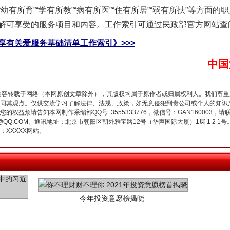
所育”“学有所教”“病有所医”“住有所居”“弱有所扶”等方面
谢谢有你温暖了四季
解可享受的服务项目和内容。工作索引可通过民政部官方网站查
享有关爱服务基础清单工作索引》>>>
中国
内容转载于网络（本网原创文章除外），其版权均属于原作者或归属权利人。我们尊
同其观点。仅供交流学习了解法律、法规、政策，如无意侵犯到贵公司或个人的知识
权益烦请告知本网制作采编部QQ号: 3555333776，微信号：GAN160003，请
3776@QQ.COM。通讯地址：北京市朝阳区朝外雅宝路12号（华声国际大厦）1层 1 
XXXXX网站。
今年投资意愿榜揭晓