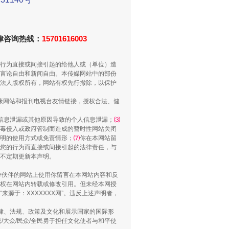
重拳出击！专项整治午间酒驾
法律咨询热线：
15701616003
行为直接或间接引起的给他人或（单位）造
言论自由和新闻自由。本传媒网站中的部份
法人版权所有，网站有权先行撤除，以保护
健康网站和报刊电视台友情链接，授权合法、健
信息泄漏或其他原因导致的个人信息泄漏；
⑶
毒侵入或政府管制而造成的暂时性网站关闭
明的使用方式或免责情形；
⑺
你在本网站留
您的行为而直接或间接引起的法律责任，与
“谁都不怕”的他落马了
将不定期更新本声明。
合作伙伴的网站上使用你留言在本网站内容和反
权在网站内转载或修改引用。但未经本网授
源于：XXXXXXX网”。违反上述声明者，
法律、法规、政策及文化和展示国家的国际形
大众/民众/全民勇于担任文化使者与和平使