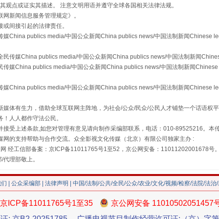
s等传媒网站同意其观点或证实其描述。 注意文明用语并遵守全球各国相关法律法规。
联网新闻信息服务管理规定
》。
接或间接引起的法律责任。
publics media/中国公众新闻China publics news/中国法制新闻Chinese l
a publics media/中国公众新闻China publics news/中国法制新闻Chinese
 publics media/中国公众新闻China publics news/中国法制新闻Chinese 
publics media/中国公众新闻China publics news/中国法制新闻Chinese l
"炒鞋教程"里的骗局
媒体有生力，借助全球互联网主阵地，为社会/公众/民众/公民人才铺垫一个话语权平
务！人人都作守法公民。
接受上述条款,如您对管理有意见请向制作采编部联系，电话：010-89525216。
媒网的支持帮助与合作交流。众全影视文化传媒（北京）有限公司独家主办 :
网 经工信部备案：京ICP备11011765号1至52，京公网安备：11011202001678号
部/代理部敬上。
我们
|
公众采编部
|
法律声明
| 中国/法制/公共/全民/公众/农业/文化/视频/检察/法院/法治
京ICP备11011765号1至35
京公网安备 11010502051457
证: 京B2-20251785
广播电视节目制作经营许可证:（京）字第3