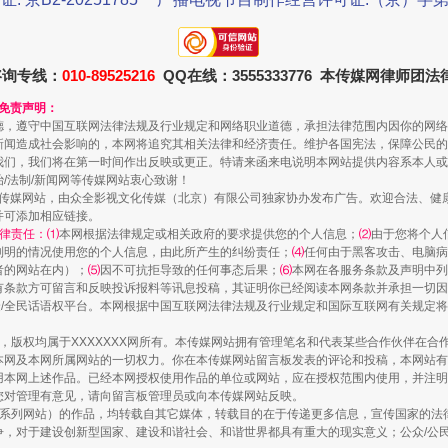
珠宝鉴定乱象
咨询专线：
010-89525216
QQ在线：3555333776 本传媒网律师团
和免责声明：
德，遵守中国互联网法律法规及行业规定和网络职业道德，承担法律范围内因你的网络
新闻造成社会影响的，本网将追究其相关法律和经济责任。维护各国宪法，保障公民的
我们，我们将在第一时间作出反映或更正。特请来函来电说明本网站提供内容系本人或
治/法制/新闻网等传媒网站衷心致谢！
新闻网等传媒网站，由众全影视文化传媒（北京）有限公司独家协办发布广告。欢迎合法、
并可添加相应链接。
律责任：⑴
本网根据法律规定或相关政府的要求提供您的个人信息；
⑵
由于您将个人
列明的情况使用您的个人信息，由此所产生的纠纷责任；
⑷
任何由于黑客攻击、电脑病
者的网站在内）；
⑸
因不可抗拒导致的任何事态后果；
⑹
本网在各服务条款及声明中列
有条款方可留言和反映投诉报料等讯息投稿，其证明你已经阅读本网条款并承担一切因
走近一线检察官
民众/全民话语权平台。本网根据中国互联网法律法规及行业规定和国际互联网有关规定
作品，版权均属于XXXXXXX网所有。本传媒网站拥有管理笔名和代表某些合作伙伴在
本网及本网所属网站的一切权力。你在本传媒网站留言板发表的评论和投稿，本网站有
本网上述作品。已经本网授权使用作品的单位或网站，应在授权范围内使用，并注明“来
您对管理有意见，请向留言板管理员或向本传媒网站反映。
本传媒系列网站）的作品，均转载自其它媒体，转载目的在于传递更多信息，宣传国家的
，对于建设创新型国家、建设和谐社会、和谐世界都具有重大的现实意义；公众/公民/