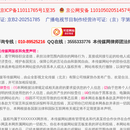
京ICP备11011765号1至35
京公网安备 11010502051457
证: 京B2-20251785
广播电视节目制作经营许可证:（京）字第3
咨询专线：
010-89525216
QQ在线：3555333776 本传媒网律师团
民传媒网版权和免责声明：
德，遵守网络职业道德，承担法律范围内因你的网络行为，直接或间接引起的给他人或
经济责任。维护各国宪法，保障公民的言论自由和新闻自由。本传媒网站中的部份信息
请来函来电说明本网站提供内容系本人或法人版权所有，网站有权先行撤除，以保护版
传媒等传媒网站，由众全影视文化传媒（北京）有限公司独家协办发布广告。欢迎合法
魏明亮严重违纪违法案透视
来源，并可添加相应链接。
律责任：⑴
本网根据法律规定或相关政府的要求提供您的个人信息；
⑵
由于您将个人
列明的情况使用您的个人信息，由此所产生的纠纷责任；
⑷
任何由于黑客攻击、电脑病
者的网站在内）；
⑸
因不可抗拒导致的任何事态后果；
⑹
本网在各服务条款及声明中列
有条款方可留言和反映投诉报料等讯息投稿，其证明你已经阅读本网条款并承担一切因
语权平台。本网根据各国新法律和国际互联网有关规定将不定期更新本声明。
作品，版权均属于XXXXXXX网所有。本传媒网站拥有管理笔名和代表某些合作伙伴在
本网及本网所属网站的一切权力。你在本传媒网站留言板发表的评论和投稿，本网站有
本网上述作品。已经本网授权使用作品的单位或网站，应在授权范围内使用，并注明“来