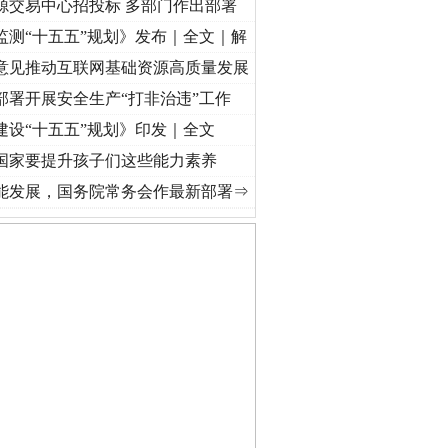
源交易中心招投标 多部门作出部署
监测“十五五”规划》发布｜全文｜解
意见推动互联网基础资源高质量发展
部署开展安全生产“打非治违”工作
建设“十五五”规划》印发｜全文
国家要提升孩子们这些能力素养
心使命 奋进复兴征程丨“转折之城”激荡..
·[视频]
牢记初心使命 奋进复兴征程丨红船起航处
能发展，国务院常务会作最新部署⇒
私家车群死群伤事故多发..
守，一别两宽：这场老年..
条伤亲情 巡回调解促和..
保费，离婚时为何要分走一..
誉，不得录用为公务员
目出狱后办书院暴力管教..
公安厅征集新型黑恶违法..