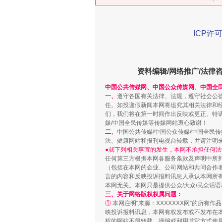
在谋一域中谋全局
ICP许可
资料编辑/网络推广/法律
中国公共传媒网、中国公众传媒网、中国全
一、
遵守各国有关法律、法规，遵守社会公
任。如投递假新闻本网将追究其相关法律和
们，我们将在第一时间作出反映或更正。特
媒/中国全民传媒等传媒网站衷心致谢！
习近平的博鳌关键词
二、
中国公共传媒/中国公众传媒/中国全民
法、健康网站和报刊电视台转载，并请注明
●就下列相关事宜的发生，本网不承担任何法
任何第三方根据本网各服务条款及声明中所
（包括在本网的企业、公司网站和共同合作
言的内容和反映投诉报料讯息人承认本网所
本网无关。本网只是提供公众/大众/民众话
三、关于网络版权权属问题：
①
本网注明“来源：XXXXXXX网”的所有
映投诉报料讯息，本网有权发布或不发布在
权的网站不得转载、摘编或利用其它方式使用