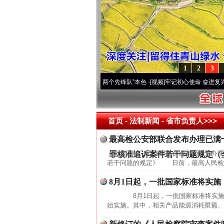
1
2
3
深刻改变雪域高原..
·[视频]
永葆“两个先锋队”本色
·[视频]
牢记初心使命 奋进复兴征程丨
首页
- 法制新闻 -
省市负责人>>>
最高检公安部联合发布办理已满
最高检、公安部联合发布《关于办理
罪核准追诉案件若干问题规定（
若干问题的规定》 日前，最高人民检察
8月1日起，一批国家标准将实施
8月1日起，一批国家标准将实施 
始实施。其中，相关产品能源消耗限额、