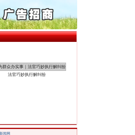
通报西安赛格商场坠亡事件
产可执”到“全额执行”
检抗诉的疑难复杂刑事案件
5死1伤，四川省安委会挂..
法官巧妙执行解纠纷
新中国诞生的见证
/新闻网