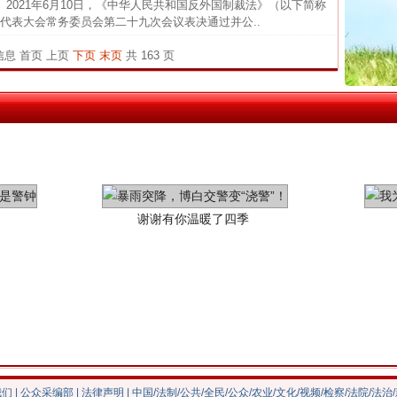
21年6月10日，《中华人民共和国反外国制裁法》（以下简称
官方
代表大会常务委员会第二十九次会议表决通过并公..
从“无
条信息
首页
上页
下页
末页
共 163 页
最高
事故致
谢谢有你温暖了四季
今年投资意愿榜揭晓
我们
|
公众采编部
|
法律声明
| 中国/法制/公共/全民/公众/农业/文化/视频/检察/法院/法治