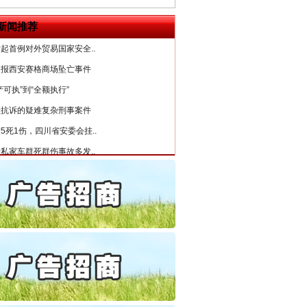
6家美国实体采取反制措..
新闻推荐
起首例对外贸易国家安全..
通报西安赛格商场坠亡事件
产可执”到“全额执行”
检抗诉的疑难复杂刑事案件
5死1伤，四川省安委会挂..
私家车群死群伤事故多发..
守，一别两宽：这场老年..
条伤亲情 巡回调解促和..
保费，离婚时为何要分走一..
誉，不得录用为公务员
目出狱后办书院暴力管教..
“神药”背后的真相
公安厅征集新型黑恶违法..
6家美国实体采取反制措..
起首例对外贸易国家安全..