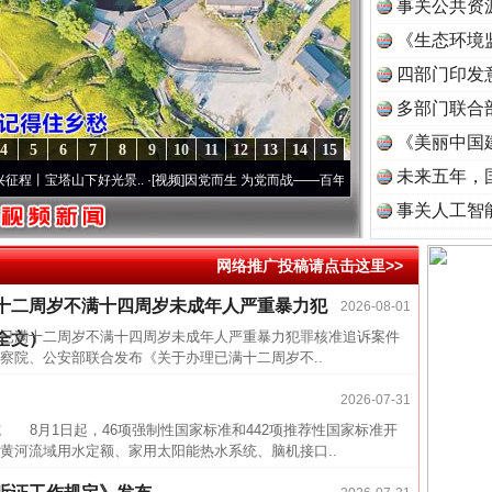
事关公共资
《生态环境
读
四部门印发
多部门联合
《美丽中国
4
5
6
7
8
9
10
11
12
13
14
15
未来五年，
宝塔山下好光景..
·[视频]
因党而生 为党而战——百年“纪”事⑧加强纪律..
·[视频]
牢记初
事关人工智
网络推广投稿请点击这里>>
近期涉
十二周岁不满十四周岁未成年人严重暴力犯
2026-08-01
半生相
已满十二周岁不满十四周岁未成年人严重暴力犯罪核准追诉案件
全文）
一纸欠
院、公安部联合发布《关于办理已满十二周岁不..
26万
2026-07-31
杨天
8月1日起，46项强制性国家标准和442项推荐性国家标准开
传销头
黄河流域用水定额、家用太阳能热水系统、脑机接口..
四川省