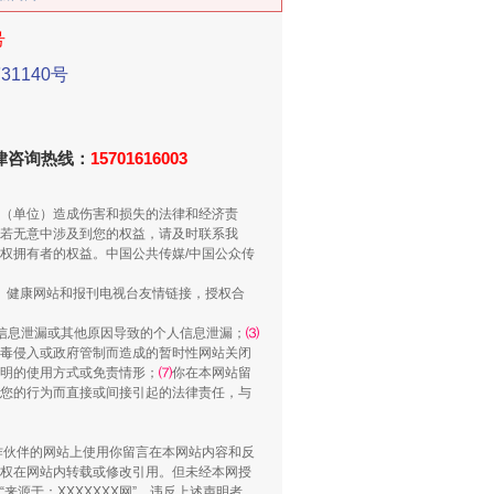
号
1140号
法律咨询热线：
15701616003
（单位）造成伤害和损失的法律和经济责
若无意中涉及到您的权益，请及时联系我
权拥有者的权益。中国公共传媒/中国公众传
、健康网站和报刊电视台友情链接，授权合
千亩耕地变“别墅”
信息泄漏或其他原因导致的个人信息泄漏；
⑶
毒侵入或政府管制而造成的暂时性网站关闭
明的使用方式或免责情形；
⑺
你在本网站留
您的行为而直接或间接引起的法律责任，与
合作伙伴的网站上使用你留言在本网站内容和反
权在网站内转载或修改引用。但未经本网授
源于：XXXXXXX网”。违反上述声明者，