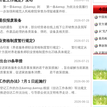
听证工作规定》发布
2026-07-31
中方对
&ensp; 总&ensp; 则 第一条&ensp; 为依法全面履行
今日
中国发
一步加强和规范人民检察院审查办理疑难案件听..
官方
退役报废装备
2026-07-28
从“无
活动的通告 近年来，部分经营者在线上线下公开销售涉及我军
态、作废品处理的各类装备、弹药、设备及相关部..
最高
事故致
业资格制度暂行规定》
2026-07-21
近期涉
合印发《养老服务师职业资格制度暂行规定》。 暂行规定从
方面对养老服务师职业资格制度作出23条具体规定..
半生相
出台19条举措
2026-07-21
一纸欠
进家政服务业高质量发展的若干政策措施》，旨在破解当前家政
26万
质量发展，促进家政服务消费。 若干政策措施..
杨天
工作的办法》7月１日起施行
2026-06-30
传销头
茶叶“炒上天”
记工作的办法&emsp;&emsp;根据《信访工作条例》等法规文
四川省
推进信访工作法治化，引导群众依法文明有序走访，维..
中方对
2026-06-11
中国发