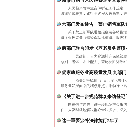
新修订的《人民检察院审查案件
人民检察院审查案件听证工作规定 第一章
法律监督职责，践行全过程人民民主，进
六部门发布通告：禁止销售军队
关于禁止涉军队退役报废装备销售
退役报废装备（指经军队批准退出服役状
两部门联合印发《养老服务师职
民政部、人力资源社会保障部联
总则、考试、职业能力、登记及附则等5个
促家政服务业高质量发展 九部门
商务部等9部门近日印发《关于促
服务业发展面临的堵点难点，推动行业高
《关于进一步规范群众来访登记
网上购药对药下症？
国家信访局关于进一步规范群众来访登
件，为及时就地解决群众合法诉求，深入
这一重要涉外法律施行5年了