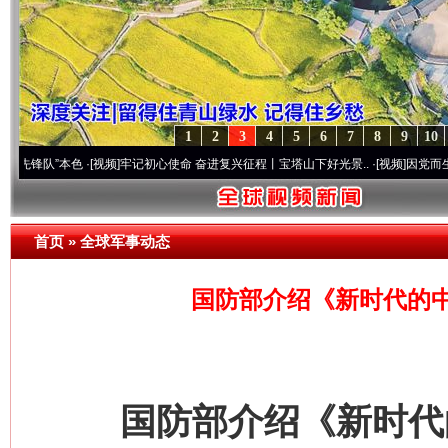
1
2
3
4
5
6
7
8
9
10
”本色
·[视频]
牢记初心使命 奋进复兴征程丨宝塔山下好光景..
·[视频]
因党而生 为党而战
首页
»
全球军事动态
国防部介绍《新时代的
国防部介绍《新时代的