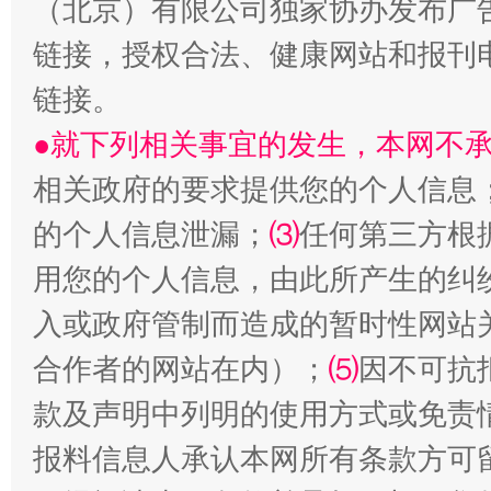
（北京）有限公司独家协办发布广
链接，授权合法、健康网站和报刊
链接。
生
●就下列相关事宜的发生，本网不
“刷贴”乱象丛生
相关政府的要求提供您的个人信息
的个人信息泄漏；
⑶
任何第三方根
用您的个人信息，由此所产生的纠
入或政府管制而造成的暂时性网站
合作者的网站在内）；
⑸
因不可抗
款及声明中列明的使用方式或免责
揭批美国五大"原罪"
"炒
报料信息人承认本网所有条款方可