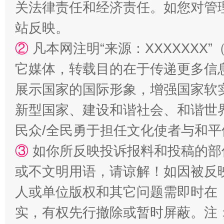
关法律责任和经济责任。如您对管
站台名比不上好声名
站反映。
②
凡本网注明“来源：XXXXXX
它媒体，转载目的在于传递更多信
展示国家的国际形象，增强国家软
新型国家、建设和谐社会、和谐世界
民众/全民勇于担任文化使者与和
漫山遍野的桃花与雪山、麦地、白藏房
除了
③
如你所反映投诉报料和投稿的部
或不文明用语，请谅解！如因被反
人或单位版权和其它问题需即时在
实，有权先行撤除或暂时屏蔽。注