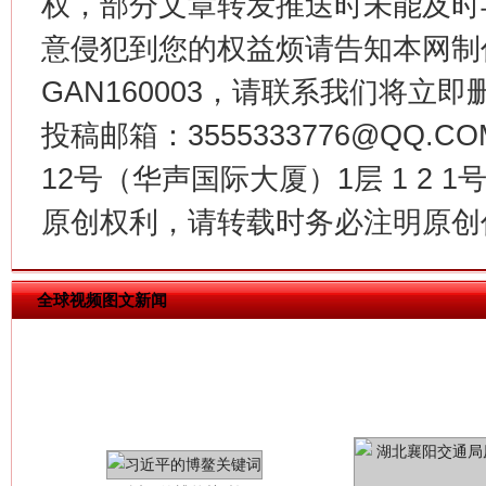
权，部分文章转发推送时未能及时
意侵犯到您的权益烦请告知本网制作采编
今
GAN160003，请联系我们将立即删
在谋一域中谋全局
投稿邮箱：3555333776@QQ
12号（华声国际大厦）1层 1 2
原创权利，请转载时务必注明原创作
全球视频图文新闻
习近平的博鳌关键词
魏明亮