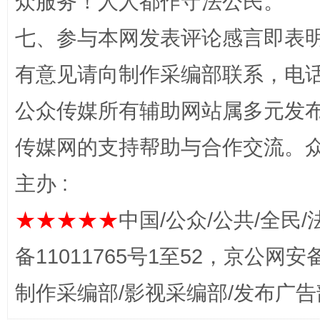
众服务！人人都作守法公民。
七、参与本网发表评论感言即表明
习近平的博鳌关键词
有意见请向制作采编部联系，电话：0
魏明亮
公众传媒所有辅助网站属多元发
传媒网的支持帮助与合作交流。
主办 :
★★★★★
中国/公众/公共/全民/
备11011765号1至52，京公网安备：
生
“刷贴”乱象丛生
制作采编部/影视采编部/发布广告