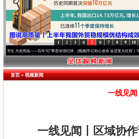
1
2
3
4
5
6
7
8
9
10
党而战——百年“纪”事⑧加强纪律..
·[视频]
牢记初心使命 奋进复兴征程丨“转折之城”激荡
首页
»
视频新闻
一线见闻
一线见闻丨区域协作