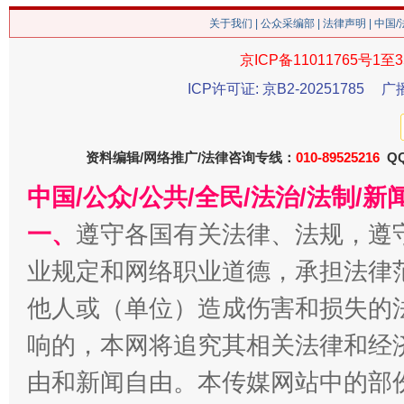
关于我们
|
公众采编部
|
法律声明
| 中国
京ICP备11011765号1至3
ICP许可证: 京B2-20251785
广
资料编辑/网络推广/法律咨询专线：
010-89525216
QQ
揭批美国五大"原罪"
"炒
中国/公众/公共/全民/法治/法制/
一、
遵守各国有关法律、法规，遵
业规定和网络职业道德，承担法律
他人或（单位）造成伤害和损失的
响的，本网将追究其相关法律和经
由和新闻自由。本传媒网站中的部