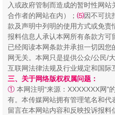
入或政府管制而造成的暂时性网站
合作者的网站在内）；
⑸
因不可抗
漫山遍野的桃花与雪山、麦地、白藏房
除了
款及声明中列明的使用方式或免责
报料信息人承认本网所有条款方可
已经阅读本网条款并承担一切因您
网无关。本网只是提供公众/公民/
互联网法律法规及行业规定和国际
三、关于网络版权权属问题：
①
本网注明“来源：XXXXXXX网”
招工难、用工荒背后
有。本传媒网站拥有管理笔名和代
留言在本网站内容和反映投诉报料